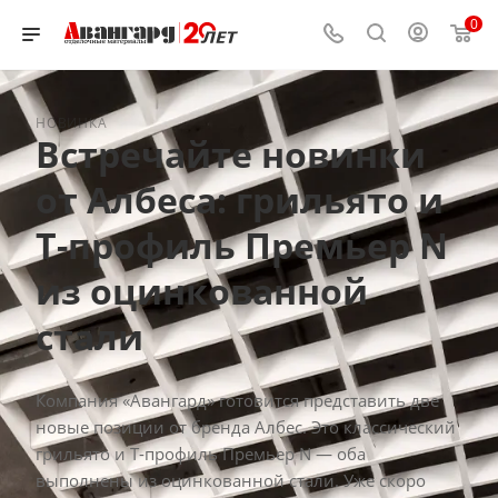
0
НОВИНКА
Встречайте новинки
от Албеса: грильято и
Т-профиль Премьер N
из оцинкованной
стали
Компания «Авангард» готовится представить две
новые позиции от бренда Албес. Это классический
грильято и Т-профиль Премьер N — оба
выполнены из оцинкованной стали. Уже скоро