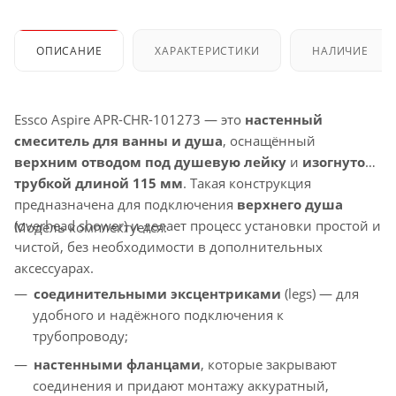
ОПИСАНИЕ
ХАРАКТЕРИСТИКИ
НАЛИЧИЕ
Essco Aspire APR-CHR-101273 — это
настенный
смеситель для ванны и душа
, оснащённый
верхним отводом под душевую лейку
и
изогнутой
трубкой длиной 115 мм
. Такая конструкция
предназначена для подключения
верхнего душа
(overhead shower) и делает процесс установки простой и
Модель комплектуется:
чистой, без необходимости в дополнительных
аксессуарах.
соединительными эксцентриками
(legs) — для
удобного и надёжного подключения к
трубопроводу;
настенными фланцами
, которые закрывают
соединения и придают монтажу аккуратный,