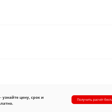
 —
узнайте цену, срок и
Получить расчёт бесп
латно.