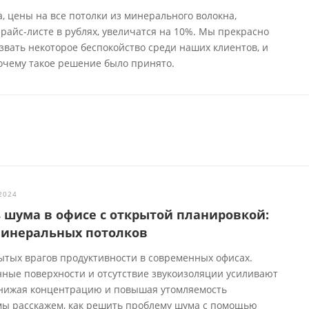
а, цены на все потолки из минерального волокна,
айс-листе в рублях, увеличатся на 10%. Мы прекрасно
звать некоторое беспокойство среди наших клиентов, и
почему такое решение было принято.
2024
ь шума в офисе с открытой планировкой:
минеральных потолков
ытых врагов продуктивности в современных офисах.
нные поверхности и отсутствие звукоизоляции усиливают
снижая концентрацию и повышая утомляемость
 мы расскажем, как решить проблему шума с помощью