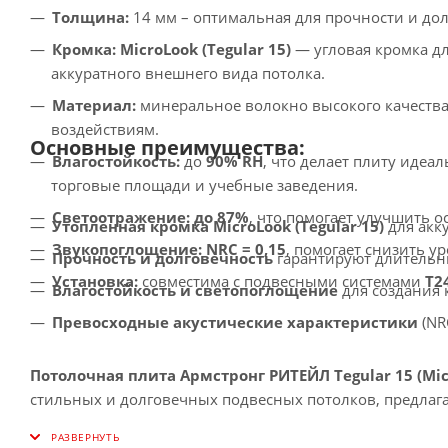
Толщина:
14 мм – оптимальная для прочности и дол
Кромка:
MicroLook (Tegular 15)
— угловая кромка д
аккуратного внешнего вида потолка.
Материал:
минеральное волокно высокого качества
воздействиям.
Основные преимущества:
Влагостойкость:
до
90% RH
, что делает плиту иде
торговые площади и учебные заведения.
Светоотражение:
до 87%
, что помогает улучшить 
Утопленная кромка MicroLook (Tegular 15)
для акк
Звукопоглощение:
NRC = 0,15
, помогает снизить 
Прочность и долговечность
гарантируют длительны
Установка:
совместима с подвесными системами
T2
Влагостойкость и светопоглощение
для создания
Превосходные акустические характеристики
(NR
Потолочная плита Армстронг РИТЕЙЛ Tegular 15 (Mic
стильных и долговечных подвесных потолков, предлаг