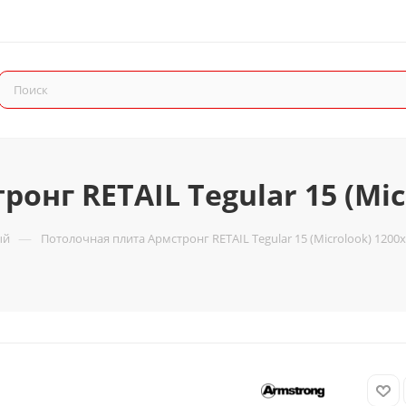
онг RETAIL Tegular 15 (Mic
—
ый
Потолочная плита Армстронг RETAIL Tegular 15 (Microlook) 1200