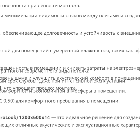
говечности при лёгкости монтажа.
ля минимизации видимости стыков между плитами и созда
, обеспечивающее долговечность и устойчивость к внешни
альной для помещений с умеренной влажностью, таких как о
освещённость в помещении и снизить затраты на электроэне
уратного и современного вида потолка.
уровень шума и улучшить акустический комфорт в помещени
й срок службы, даже при интенсивной эксплуатации.
4
, что упрощает процесс монтажа.
 комфортной и экономичной атмосферы в помещении.
C 0,50) для комфортного пребывания в помещении.
roLook) 1200x600x14
— это идеальное решение для создан
ающих отличные акустические и эксплуатационные характе