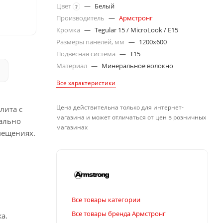
Цвет
—
Белый
?
Производитель
—
Армстронг
Кромка
—
Tegular 15 / MicroLook / E15
Размеры панелей, мм
—
1200x600
Подвесная система
—
T15
Материал
—
Минеральное волокно
Все характеристики
Цена действительна только для интернет-
лита с
магазина и может отличаться от цен в розничных
еально
магазинах
мещениях.
Все товары категории
Все товары бренда Армстронг
а.