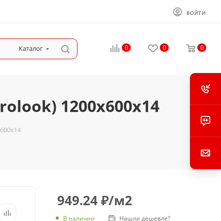
ВОЙТИ
0
0
0
Каталог
rolook) 1200x600x14
x600x14
949.24
₽
/м2
В наличии
Нашли дешевле?